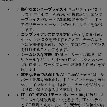
堅牢なエンタープライズ セキュリティ :
ゼロ ト
ラスト アクセス、きめ細かな権限設定、エンタ
ープライズ グレードの制御機能を提供し、すべ
てのリモート セッションのセキュリティを確保
します。
コンプライアンスにフル対応 :
完全な監査証跡と
セッション ログを提供することで、チームはあ
らゆる操作を追跡し、安心してコンプライアンス
を維持することができます。
シームレスな連携 :
ID 管理、サービス管理、監
視ツールなど、ご利用中の IT スタックとスムー
ズに連携し、ワークフローの効率化と自動化を実
現します。
重要な場面で活躍する AI :
TeamViewer AI は、サ
ポート業務を効率化し、ドキュメント作成を自動
化し、インサイトを引き出し、チームが問題をよ
り迅速に解決できるよう支援します。
IT・OT 双方のリモート サポート向けに設計 :
オ
フィスから建設現場にいたるまで、IT システム
と OT 環境の両方において、安全かつ信頼性の高