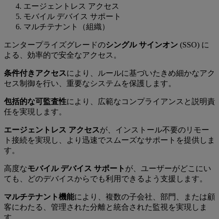
エージェントレス アクセス
モバイル デバイス サポート
マルチテナント（組織）
エンタープライズグレードの
シングル サインオン
(SSO) に
よる、効率的で安全なアクセス。
条件付きアクセス
により、ルールに基づいたきめ細かなアク
セス制御を行い、重要なシステムを保護します。
包括的な可監査性
により、広範なコンプライアンスと説明責
任を実現します。
エージェントレス アクセス
が、インストール不要のリモー
ト接続を実現し、より迅速でスムーズなサポートを提供しま
す。
高度な
モバイル デバイス サポート
が、ユーザーがどこにい
ても、どのデバイスからでも利用できるよう支援します。
マルチテナント機能
により、複数の子会社、部門、または顧
客にわたる、管理された分離と統合された監視を実現しま
す。