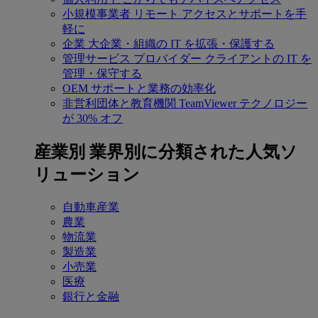
小規模事業者
リモート アクセスとサポートを手
軽に
企業
大企業・組織の IT を拡張・保護する
管理サービス プロバイダー
クライアントの IT を
管理・保守する
OEM
サポートと業務の効率化
非営利団体と教育機関
TeamViewer テクノロジー
が 30% オフ
産業別
業界別に分類された人気ソ
リューション
自動車産業
農業
物流業
製造業
小売業
医療
銀行と金融