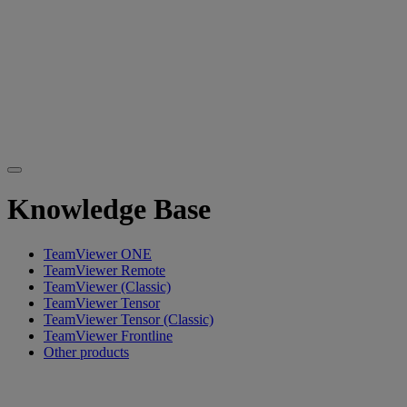
Knowledge Base
TeamViewer ONE
TeamViewer Remote
TeamViewer (Classic)
TeamViewer Tensor
TeamViewer Tensor (Classic)
TeamViewer Frontline
Other products