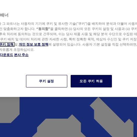
 배너
wer와 그 파트너는 사용자의 기기에 쿠키 및 유사한 기술("쿠키")을 배치하여 분석과 더불어 사용
개인 맞춤화하고자 합니다.
“동의함”
을 클릭하면 (i) 당사의 모든 쿠키의 설정 및 사용과 (ii) 
후속 처리에 동의하는 것으로 간주되며, 이는 당사 제품 사용 및 해당 분석 수단으로 수집된 
 쿠키 배치 및 데이터 처리에 관한 자세한 사항, 특히 정확한 목적, 제삼자 수신인 및 쿠키 저장
쿠키 정책
및
개인 정보 보호 정책
에 설명되어 있습니다. 사용자 기본 설정을 직접 선택하려면
 자유롭게 조정하십시오.
er 다운로드
본사 주소
쿠키 설정
모든 쿠키 허용