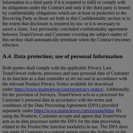
Information to a third party if it is required to fulfil or comply with
its obligations under the Contract and only if the third party is bound
by confidentiality obligations which are at least as protective to the
Receiving Party as those set forth in this Confidentiality section or to
the extent that disclosure is required by law or it is necessary to
assert a claim. Any previously concluded confidentiality agreement
between TeamViewer and Customer covering the subject matter of
this section shall automatically terminate when the Contract becomes
effective.
A.4. Data protection; use of personal Information
Both parties shall comply with the applicable Privacy Law.
TeamViewer collects, processes and uses personal data of Customer
in its function as a data controller as set out and in accordance with
the relevant Product Privacy Notice available for download
under
https://www.teamviewer.com/en/privacy-notice/
. Additionally,
for the provision of Services, TeamViewer acts as a processor for
Customer’s personal data in accordance with the terms and
conditions of the Data Processing Agreement (DPA) provided
separately under
https://www.teamviewer.com/en/eula/#dpa
. By
using the Products, Customer accepts and agrees that TeamViewer
acts as its data processor under the DPA for the data processing
related to the Product/the function module(s) in use. The DPA does
not apply if Customer is a natural person using the Software or the