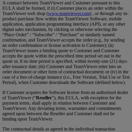
A contract between TeamViewer and Customer pursuant to this
EULA shall be formed, if (i) Customer places an order within the
TeamViewer web shop (
www.teamviewer.com
) , or through any in-
product purchase flow within the TeamViewer Software, mobile
application, application programming interface (API), or any other
digital sales mechanism, by clicking or otherwise selecting the
“Place Order” / “Subscribe” / “Purchase” or similarly named
confirmation, and TeamViewer accepts the order (e.g., by sending
an order confirmation or license activation to Customer); (ii)
TeamViewer issues a binding quote to Customer and Customer
accepts the quote within the prescribed time period set out in the
quote or, if no time period is specified, within twenty-one (21) days
after issuance date; (iii) Customer and TeamViewer enter into an
order document or other form of contractual document; or (iv) in the
case of a free-of-charge instance (i.e., Free Version, Trial Use or Test
Period), when Customer downloads the Software (defined below).
If Customer acquires the Software license from an authorized dealer
of TeamViewer (“
Reseller
”), this EULA, with exception for the
payment terms, shall apply in relation between Customer and
TeamViewer. Any deviating terms, warranties and commitments
agreed upon between the Reseller and Customer shall not be
binding upon TeamViewer.
The contractual details as agreed in the individual transaction