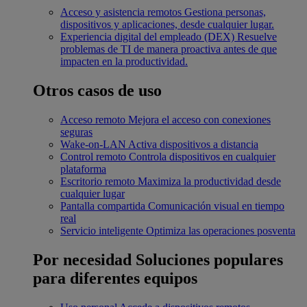
Acceso y asistencia remotos
Gestiona personas,
dispositivos y aplicaciones, desde cualquier lugar.
Experiencia digital del empleado (DEX)
Resuelve
problemas de TI de manera proactiva antes de que
impacten en la productividad.
Otros casos de uso
Acceso remoto
Mejora el acceso con conexiones
seguras
Wake-on-LAN
Activa dispositivos a distancia
Control remoto
Controla dispositivos en cualquier
plataforma
Escritorio remoto
Maximiza la productividad desde
cualquier lugar
Pantalla compartida
Comunicación visual en tiempo
real
Servicio inteligente
Optimiza las operaciones posventa
Por necesidad
Soluciones populares
para diferentes equipos