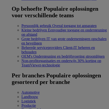
Op behoefte
Populaire oplossingen
voor verschillende teams
Persoonlijk gebruik
Overal toegang tot apparaten
Kleine bedrijven
Eenvoudige toegang en ondersteuning
op afstand
Grote bedrijven
IT van grote ondernemingen opschalen
en beveiligen
Beheerde serviceproviders
Client-IT beheren en
behouden
OEM's
Ondersteuning en bedrijfsvoering stroomlijnen
Non-profitorganisaties en onderwijs
30% korting op
TeamViewer-technologie
Per branches
Populaire oplossingen
gesorteerd per branche
Automotive
Landbouw
Logistiek
Productie