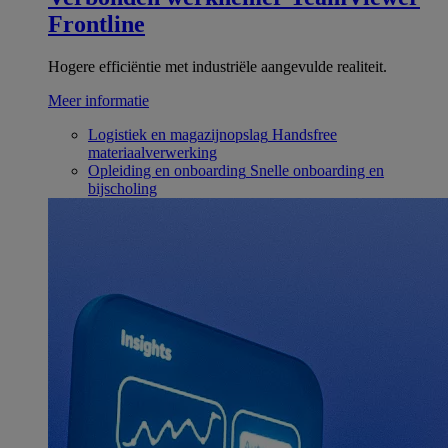
Frontline
Hogere efficiëntie met industriële aangevulde realiteit.
Meer informatie
Logistiek en magazijnopslag
Handsfree
materiaalverwerking
Opleiding en onboarding
Snelle onboarding en
bijscholing