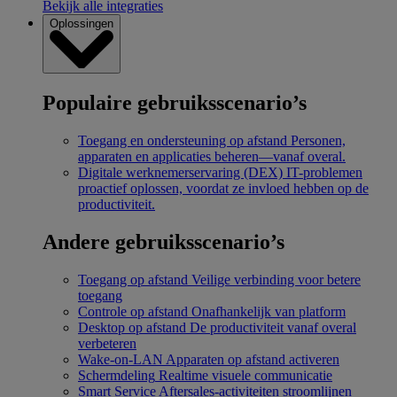
Bekijk alle integraties
Oplossingen
Populaire gebruiksscenario’s
Toegang en ondersteuning op afstand
Personen,
apparaten en applicaties beheren—vanaf overal.
Digitale werknemerservaring (DEX)
IT-problemen
proactief oplossen, voordat ze invloed hebben op de
productiviteit.
Andere gebruiksscenario’s
Toegang op afstand
Veilige verbinding voor betere
toegang
Controle op afstand
Onafhankelijk van platform
Desktop op afstand
De productiviteit vanaf overal
verbeteren
Wake-on-LAN
Apparaten op afstand activeren
Schermdeling
Realtime visuele communicatie
Smart Service
Aftersales-activiteiten stroomlijnen