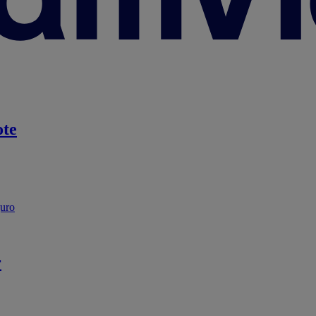
te
guro
r