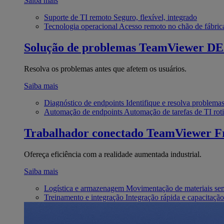
Saiba mais
Suporte de TI remoto
Seguro, flexível, integrado
Tecnologia operacional
Acesso remoto no chão de fábric
Solução de problemas
TeamViewer D
Resolva os problemas antes que afetem os usuários.
Saiba mais
Diagnóstico de endpoints
Identifique e resolva problema
Automação de endpoints
Automação de tarefas de TI roti
Trabalhador conectado
TeamViewer Fr
Ofereça eficiência com a realidade aumentada industrial.
Saiba mais
Logística e armazenagem
Movimentação de materiais se
Treinamento e integração
Integração rápida e capacitação