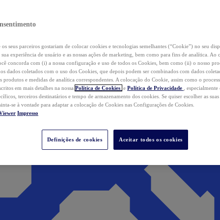
nsentimento
os seus parceiros gostariam de colocar cookies e tecnologias semelhantes (“Cookie”) no seu disp
a sua experiência de usuário e as nossas ações de marketing, bem como para fins de analítica. Ao 
cê concorda com (i) a nossa configuração e uso de todos os Cookies, bem como (ii) o nosso pr
os dados coletados com o uso dos Cookies, que depois podem ser combinados com dados coletad
s produtos e medidas de analítica correspondentes. A colocação do Cookie, assim como o proces
scritos em mais detalhes na nossa
Política de Cookies
e
Política de Privacidade
, especialmente
ecíficos, terceiros destinatários e tempo de armazenamento dos cookies. Se quiser escolher as suas
 sinta-se à vontade para adaptar a colocação de Cookies nas Configurações de Cookies.
Viewer
Impresso
Definições de cookies
Aceitar todos os cookies