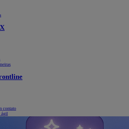
a
EX
s
neiras
ontline
m contato
 ágil