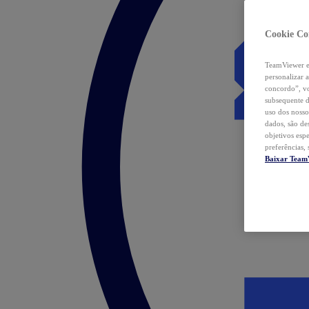
Cookie Co
TeamViewer e 
personalizar 
concordo”, vo
subsequente d
uso dos nosso
dados, são de
objetivos esp
preferências,
Baixar Team