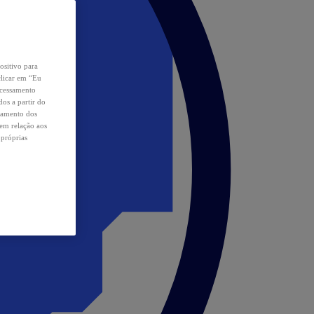
ositivo para
clicar em “Eu
ocessamento
os a partir do
samento dos
 em relação aos
 próprias