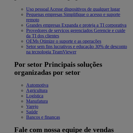
Uso pessoal
Acesse dispositivos de qualquer lugar
Pequenas empresas
Simplifique o acesso e suporte
remoto
Grandes empresas
Expanda e proteja a TI corporativa
Provedores de serviços gerenciados
Gerencie e cuide
da TI dos clientes
OEMs
Otimize o suporte e as operações
Setor sem fins lucrativos e educação
30% de desconto
na tecnologia TeamViewer
Por setor
Principais soluções
organizadas por setor
Automotiva
Agricultura
Logística
Manufatura
Varejo
Saúde
Bancos e finanças
Fale com nossa equipe de vendas