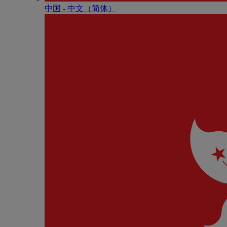
中国 - 中⽂（简体）