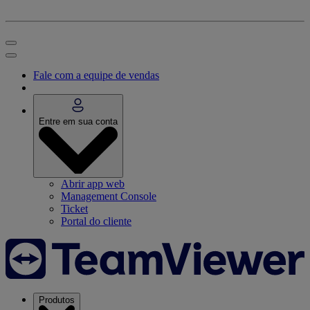
Fale com a equipe de vendas
Entre em sua conta
Abrir app web
Management Console
Ticket
Portal do cliente
Produtos