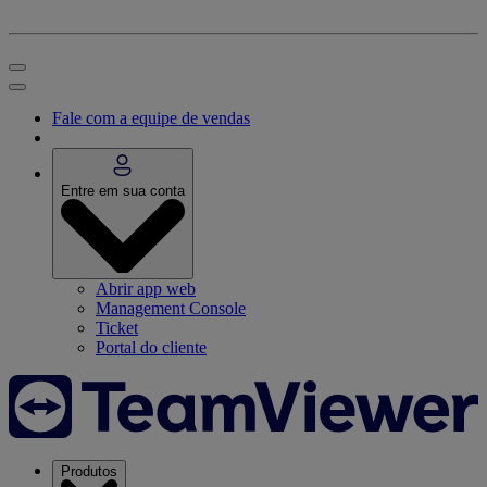
Fale com a equipe de vendas
Entre em sua conta
Abrir app web
Management Console
Ticket
Portal do cliente
Produtos