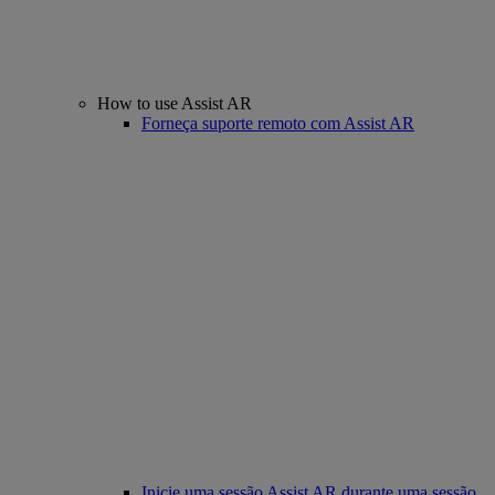
How to use Assist AR
Forneça suporte remoto com Assist AR
Inicie uma sessão Assist AR durante uma sessão