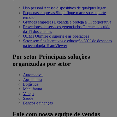
Uso pessoal
Acesse dispositivos de qualquer lugar
Pequenas empresas
Simplifique o acesso e suporte
remoto
Grandes empresas
Expanda e proteja a TI corporativa
Provedores de serviços gerenciados
Gerencie e cuide
da TI dos clientes
OEMs
Otimize o suporte e as operações
Setor sem fins lucrativos e educação
30% de desconto
na tecnologia TeamViewer
Por setor
Principais soluções
organizadas por setor
Automotiva
Agricultura
Logística
Manufatura
Varejo
Saúde
Bancos e finanças
Fale com nossa equipe de vendas