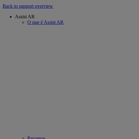
Back to support overview
Assist AR
O que é Assist AR
Recursos