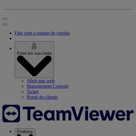
Fale com a equipe de vendas
Entre em sua conta
Abrir app web
Management Console
Ticket
Portal do cliente
Produtos