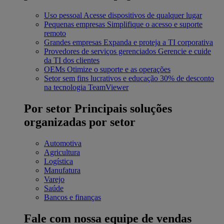
Uso pessoal
Acesse dispositivos de qualquer lugar
Pequenas empresas
Simplifique o acesso e suporte
remoto
Grandes empresas
Expanda e proteja a TI corporativa
Provedores de serviços gerenciados
Gerencie e cuide
da TI dos clientes
OEMs
Otimize o suporte e as operações
Setor sem fins lucrativos e educação
30% de desconto
na tecnologia TeamViewer
Por setor
Principais soluções
organizadas por setor
Automotiva
Agricultura
Logística
Manufatura
Varejo
Saúde
Bancos e finanças
Fale com nossa equipe de vendas