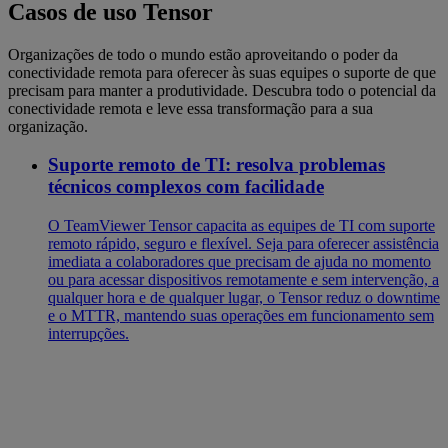
Casos de uso Tensor
Organizações de todo o mundo estão aproveitando o poder da
conectividade remota para oferecer às suas equipes o suporte de que
precisam para manter a produtividade. Descubra todo o potencial da
conectividade remota e leve essa transformação para a sua
organização.
Suporte remoto de TI: resolva problemas
técnicos complexos com facilidade
O TeamViewer Tensor capacita as equipes de TI com suporte
remoto rápido, seguro e flexível. Seja para oferecer assistência
imediata a colaboradores que precisam de ajuda no momento
ou para acessar dispositivos remotamente e sem intervenção, a
qualquer hora e de qualquer lugar, o Tensor reduz o downtime
e o MTTR, mantendo suas operações em funcionamento sem
interrupções.