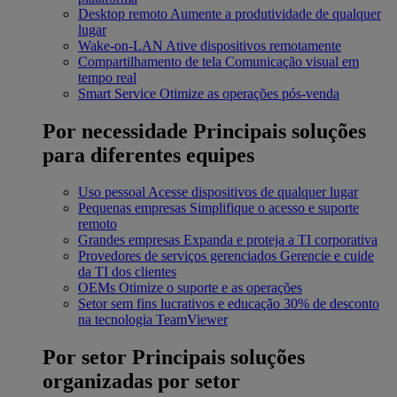
Desktop remoto
Aumente a produtividade de qualquer
lugar
Wake-on-LAN
Ative dispositivos remotamente
Compartilhamento de tela
Comunicação visual em
tempo real
Smart Service
Otimize as operações pós-venda
Por necessidade
Principais soluções
para diferentes equipes
Uso pessoal
Acesse dispositivos de qualquer lugar
Pequenas empresas
Simplifique o acesso e suporte
remoto
Grandes empresas
Expanda e proteja a TI corporativa
Provedores de serviços gerenciados
Gerencie e cuide
da TI dos clientes
OEMs
Otimize o suporte e as operações
Setor sem fins lucrativos e educação
30% de desconto
na tecnologia TeamViewer
Por setor
Principais soluções
organizadas por setor