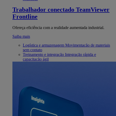
Trabalhador conectado
TeamViewer
Frontline
Ofereça eficiência com a realidade aumentada industrial.
Saiba mais
Logística e armazenagem
Movimentação de materiais
sem contato
Treinamento e integração
Integração rápida e
capacitação ágil