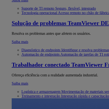
Saiba mais
Suporte de TI remoto
Seguro, flexível, integrado
Tecnologia operacional
Acesso remoto no chão de fábric
Solução de problemas
TeamViewer D
Resolva os problemas antes que afetem os usuários.
Saiba mais
Diagnóstico de endpoints
Identifique e resolva problema
Automação de endpoints
Automação de tarefas de TI roti
Trabalhador conectado
TeamViewer Fr
Ofereça eficiência com a realidade aumentada industrial.
Saiba mais
Logística e armazenagem
Movimentação de materiais se
Treinamento e integração
Integração rápida e capacitação