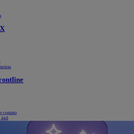
a
EX
s
neiras
ontline
m contato
 ágil