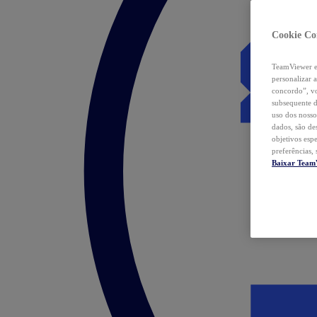
Cookie Co
TeamViewer e 
personalizar 
concordo”, vo
subsequente d
uso dos nosso
dados, são de
objetivos esp
preferências,
Baixar Team