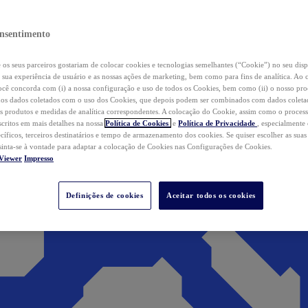
nsentimento
os seus parceiros gostariam de colocar cookies e tecnologias semelhantes (“Cookie”) no seu disp
a sua experiência de usuário e as nossas ações de marketing, bem como para fins de analítica. Ao 
cê concorda com (i) a nossa configuração e uso de todos os Cookies, bem como (ii) o nosso pr
os dados coletados com o uso dos Cookies, que depois podem ser combinados com dados coletad
s produtos e medidas de analítica correspondentes. A colocação do Cookie, assim como o proces
scritos em mais detalhes na nossa
Política de Cookies
e
Política de Privacidade
, especialmente
ecíficos, terceiros destinatários e tempo de armazenamento dos cookies. Se quiser escolher as suas
 sinta-se à vontade para adaptar a colocação de Cookies nas Configurações de Cookies.
Viewer
Impresso
Definições de cookies
Aceitar todos os cookies