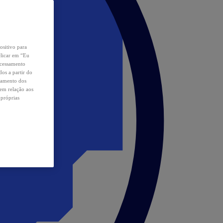
ositivo para
clicar em “Eu
ocessamento
os a partir do
samento dos
 em relação aos
 próprias