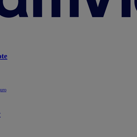
te
guro
r