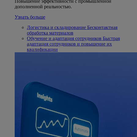
Повышение эффективности с промышленной
дополненной реальностью.
Узнать больше
Логистика и складирование
Бесконтактная
обработка материалов
Обучение и адаптация сотрудников
Быстрая
адаптация сотрудников и повышение их
квалификации