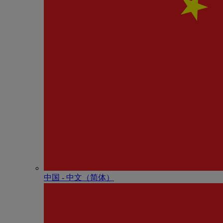
中国 - 中⽂（简体）