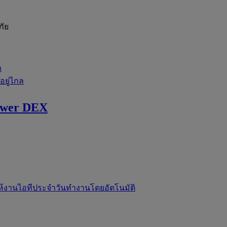
ภัย
ว
่อยู่ไกล
ewer DEX
ห้งานไอทีประจำวันทำงานโดยอัตโนมัติ