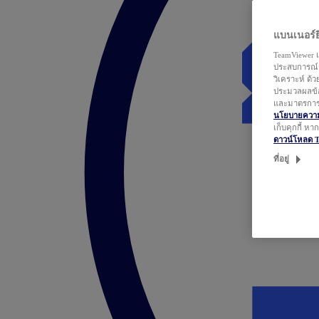
แบนเนอร์ยิ
TeamViewer แ
ประสบการณ์ก
วิเคราะห์ ด้
ประมวลผลข้อ
และมาตรการว
นโยบายความเ
เก็บคุกกี้ ห
ดาวน์โหลด 
ที่อยู่