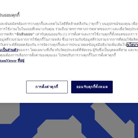
นยอมคุกกี้
ละพันธมิตรต้องการวางคุกกี้และเทคโนโลยีที่คล้ายคลึงกัน (“คุกกี้”) บนอุปกรณ์ของคุณ เพื่อ
ารใช้งานเว็บในแบบที่เหมาะกับคุณ รวมถึงมาตรการทางการตลาดของเรา และเพื่อวัตถุประ
วยการคลิก
“ฉันยินยอม”
เท่ากับคุณยอมรับ (1) การตั้งค่าและการใช้งานคุกกี้ทั้งหมดของเรา ร
มูลที่รวบรวมจากการใช้คุกกี้ในภายหลัง ซึ่งอาจรวมกับข้อมูลที่รวบรวมจากการที่คุณใช้ผลิ
ิเคราะห์ที่สอดคล้องกัน การจัดวางคุกกี้และการประมวลผลข้อมูลมีอธิบายเพิ่มเติมใน
นโยบาย
ป็นส่วนตัว
ของเรา โดยเฉพาะที่เกี่ยวกับวัตถุประสงค์ที่ชัดเจน ผู้รับซึ่งเป็นบุคคลที่สาม และ
ากคุณต้องการเลือกการตั้งค่าของคุณเอง โปรดปรับการวางคุกกี้ในการตั้งค่าคุกกี้
TeamViewer
ที่อยู่
การตั้งค่าคุกกี้
ยอมรับคุกกี้ทั้งหมด