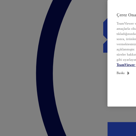
Çerez Ona
TeamViewer ve
amaçlarla ciha
tıkladığınızda
sonra, ürünle
vermektesiniz.
açıklanmıştır
süreler hakkın
gibi uyarlayın
TeamViewer 
Baskı