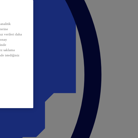
analitik
erine
ız verileri daha
 onay
inde
rez saklama
nde istediğiniz