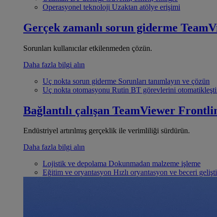
Operasyonel teknoloji
Uzaktan atölye erişimi
Gerçek zamanlı sorun giderme
TeamV
Sorunları kullanıcılar etkilenmeden çözün.
Daha fazla bilgi alın
Uç nokta sorun giderme
Sorunları tanımlayın ve çözün
Uç nokta otomasyonu
Rutin BT görevlerini otomatikleşti
Bağlantılı çalışan
TeamViewer Frontli
Endüstriyel artırılmış gerçeklik ile verimliliği sürdürün.
Daha fazla bilgi alın
Lojistik ve depolama
Dokunmadan malzeme işleme
Eğitim ve oryantasyon
Hızlı oryantasyon ve beceri gelişt