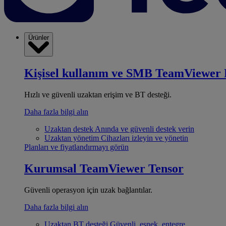
Ürünler
Kişisel kullanım ve SMB
TeamViewer 
Hızlı ve güvenli uzaktan erişim ve BT desteği.
Daha fazla bilgi alın
Uzaktan destek
Anında ve güvenli destek verin
Uzaktan yönetim
Cihazları izleyin ve yönetin
Planları ve fiyatlandırmayı görün
Kurumsal
TeamViewer Tensor
Güvenli operasyon için uzak bağlantılar.
Daha fazla bilgi alın
Uzaktan BT desteği
Güvenli, esnek, entegre