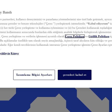
y Bandı
 partnerleri, kullanıcı deneyiminizi ve pazarlama yöntemlerimizi size özel hale getirmek, ayrıca 
zınıza çerezler ve benzer teknolojiler (“Çerez ”) yerleştirmek istemektedir.
“Kabul ediyorum”
üz
 (i) her türlü Çerez yerleştirme ve kullanma eylemimize ve (ii) bu Çerezleri kullanarak topladığım
rimizi kullanmanız sonucunda bunlardan elde ettiğimiz analitik bilgilerle birleştirerek işlememize
 Çerez yerleştirme ve verilerin işlenmesi ayrıntılı olarak
Çerez Politikası
ve
Gizlilik Politikası
iç
. Bu açıklamalar özellikle tam olarak neyin amaçlandığı, üçüncü taraf alıcıların kim olduğu ve çe
dadır. Eğer kendi tercihlerinizi kullanmak isterseniz Çerez yerleştirme işlemini Çerez Ayarları içi
.
yükleyin
Künye
Tanımlama Bilgisi Ayarları
çerezleri kabul et