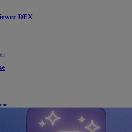
iewer DEX
rin
ne
irme