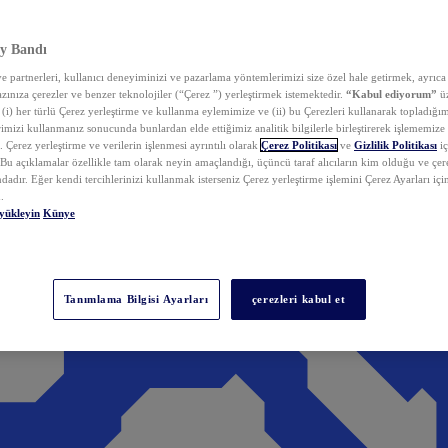
y Bandı
 partnerleri, kullanıcı deneyiminizi ve pazarlama yöntemlerimizi size özel hale getirmek, ayrıca 
zınıza çerezler ve benzer teknolojiler (“Çerez ”) yerleştirmek istemektedir.
“Kabul ediyorum”
üz
 (i) her türlü Çerez yerleştirme ve kullanma eylemimize ve (ii) bu Çerezleri kullanarak topladığım
rimizi kullanmanız sonucunda bunlardan elde ettiğimiz analitik bilgilerle birleştirerek işlememize
 Çerez yerleştirme ve verilerin işlenmesi ayrıntılı olarak
Çerez Politikası
ve
Gizlilik Politikası
iç
. Bu açıklamalar özellikle tam olarak neyin amaçlandığı, üçüncü taraf alıcıların kim olduğu ve çe
dadır. Eğer kendi tercihlerinizi kullanmak isterseniz Çerez yerleştirme işlemini Çerez Ayarları içi
.
yükleyin
Künye
Tanımlama Bilgisi Ayarları
çerezleri kabul et