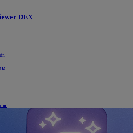
iewer DEX
rin
ne
irme