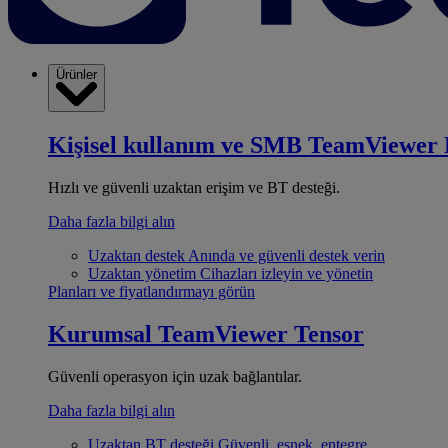
Ürünler
Kişisel kullanım ve SMB
TeamViewer 
Hızlı ve güvenli uzaktan erişim ve BT desteği.
Daha fazla bilgi alın
Uzaktan destek
Anında ve güvenli destek verin
Uzaktan yönetim
Cihazları izleyin ve yönetin
Planları ve fiyatlandırmayı görün
Kurumsal
TeamViewer Tensor
Güvenli operasyon için uzak bağlantılar.
Daha fazla bilgi alın
Uzaktan BT desteği
Güvenli, esnek, entegre