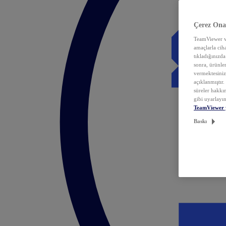
Çerez Ona
TeamViewer ve
amaçlarla ciha
tıkladığınızda
sonra, ürünle
vermektesiniz.
açıklanmıştır
süreler hakkın
gibi uyarlayın
TeamViewer 
Baskı