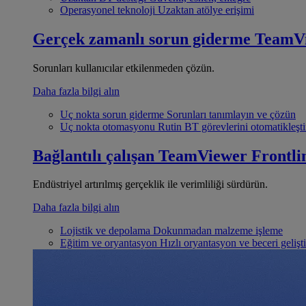
Operasyonel teknoloji
Uzaktan atölye erişimi
Gerçek zamanlı sorun giderme
TeamV
Sorunları kullanıcılar etkilenmeden çözün.
Daha fazla bilgi alın
Uç nokta sorun giderme
Sorunları tanımlayın ve çözün
Uç nokta otomasyonu
Rutin BT görevlerini otomatikleşti
Bağlantılı çalışan
TeamViewer Frontli
Endüstriyel artırılmış gerçeklik ile verimliliği sürdürün.
Daha fazla bilgi alın
Lojistik ve depolama
Dokunmadan malzeme işleme
Eğitim ve oryantasyon
Hızlı oryantasyon ve beceri gelişt