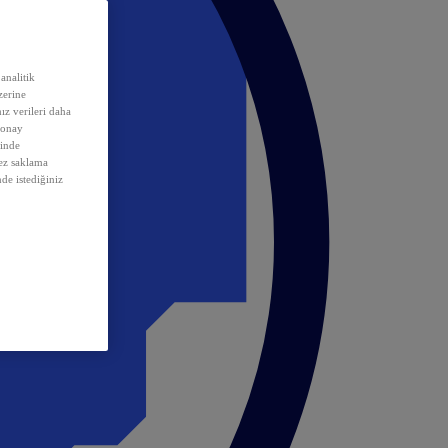
analitik
erine
ız verileri daha
 onay
inde
rez saklama
nde istediğiniz