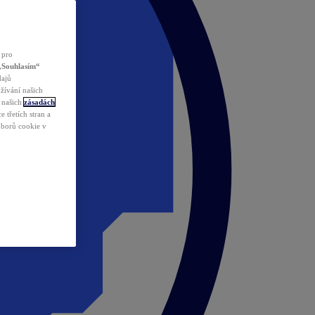
 pro
„Souhlasím“
dajů
žívání našich
v našich
zásadách
 třetích stran a
ouborů cookie v