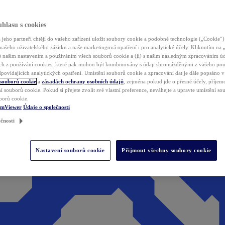
hlasu s cookies
jeho partneři chtějí do vašeho zařízení uložit soubory cookie a podobné technologie („Cookie“)
vašeho uživatelského zážitku a naše marketingová opatření i pro analytické účely. Kliknutím na
(i) naším nastavením a používáním všech souborů cookie a (ii) s naším následným zpracováním ú
h z používání cookies, které pak mohou být kombinovány s údaji shromážděnými z vašeho pou
povídajících analytických opatření. Umístění souborů cookie a zpracování dat je dále popsáno 
 souborů cookie
a
zásadách ochrany osobních údajů
, zejména pokud jde o přesné účely, příjemce
í souborů cookie. Pokud si přejete zvolit své vlastní preference, neváhejte a upravte umístění s
borů cookie.
amViewer
Údaje o společnosti
čnosti
Nastavení souborů cookie
Přijmout všechny soubory cookie