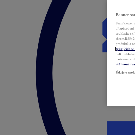
Banner sou
TeamViewer a 
přizpůsobení 
souhlasíte s 
shromážděnýc
produktů a od
týkajících se
délku ukládán
nastavení sou
Stáhnout Te
Údaje o spole