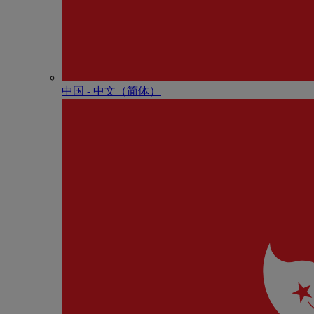
中国 - 中⽂（简体）