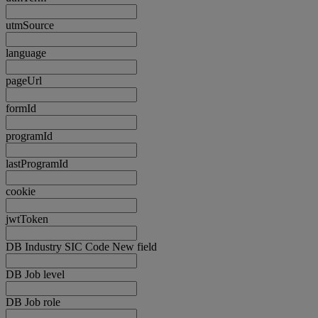
utmSource
language
pageUrl
formId
programId
lastProgramId
cookie
jwtToken
DB Industry SIC Code New field
DB Job level
DB Job role