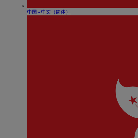
中国 - 中⽂（简体）