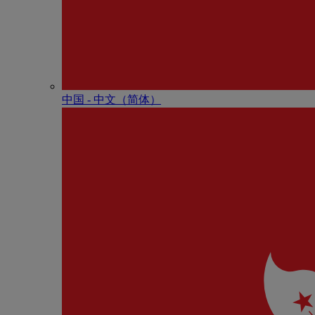
中国 - 中⽂（简体）