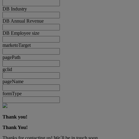
DB Industry
DB Annual Revenue
DB Employee size
marketoTarget
pagePath
gclid
pageName
formType
Thank you!
Thank You!
Thanks for contacting us! We´ll be in touch soon.