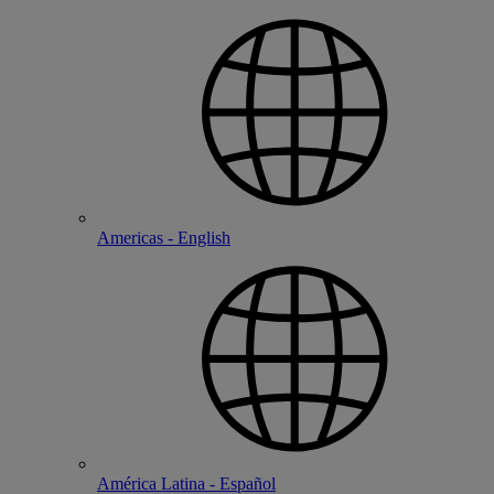
Americas - English
América Latina - Español