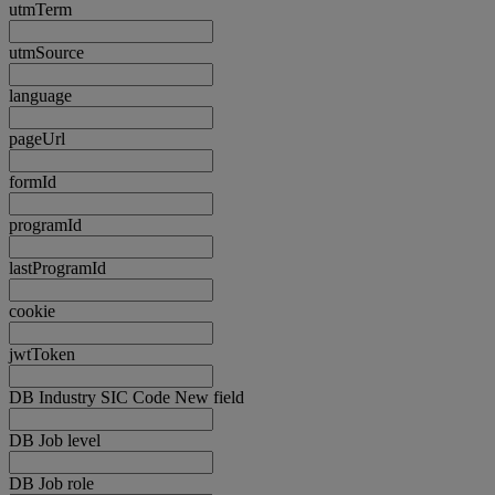
utmTerm
utmSource
language
pageUrl
formId
programId
lastProgramId
cookie
jwtToken
DB Industry SIC Code New field
DB Job level
DB Job role