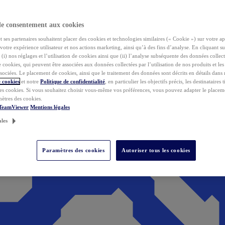
de consentement aux cookies
ses partenaires souhaitent placer des cookies et technologies similaires (« Cookie ») sur votre ap
votre expérience utilisateur et nos actions marketing, ainsi qu’à des fins d’analyse. En cliquant s
(i) nos réglages et l’utilisation de cookies ainsi que (ii) l’analyse subséquente des données collect
de cookies, qui peuvent être associées aux données collectées par l’utilisation de nos produits et le
sociées. Le placement de cookies, ainsi que le traitement des données sont décrits en détails dans
 cookies
et notre
Politique de confidentialité
, en particulier les objectifs précis, les destinataires t
es cookies. Si vous souhaitez choisir vous-même vos préférences, vous pouvez adapter le placem
mètres des cookies.
 TeamViewer
Mentions légales
ales
Paramètres des cookies
Autoriser tous les cookies