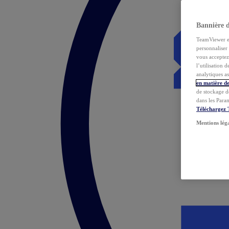
Bannière 
TeamViewer et 
personnaliser 
vous acceptez 
l’utilisation 
analytiques as
en matière de
de stockage d
dans les Para
Téléchargez
Mentions lég