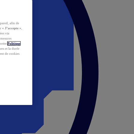
pareil, afin de
ur
« J’accepte »
,
ées via
s mesures
 notre
Politique
iers et la durée
ent de cookies