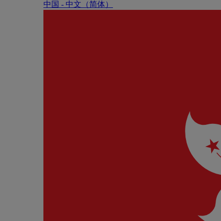
中国 - 中⽂（简体）