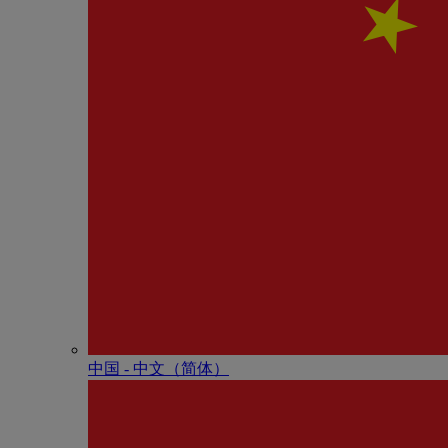
中国 - 中⽂（简体）