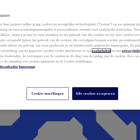
anner
 haar partners willen graag cookies en soortgelijke technologieën ("Cookie") op uw apparaat p
aring en onze marketingmaatregelen te personaliseren, evenals voor analytische doeleinden. Do
klikken, stemt u in met (i) onze instelling en het gebruik van alle cookies en (ii) onze verdere v
zijn verzameld tijdens het gebruik van de cookies, die vervolgens kunnen worden gecombineer
ameld tijdens uw gebruik van onze producten en de bijbehorende analytische maatregelen. De pla
e verwerking van de gegevens worden verder beschreven in ons
cookiebeleid
en ons
privacybele
acte doeleinden, de ontvangers van de cookies en de duur van de opslag van de cookies. Als u u
t u de plaatsing van cookies aanpassen in de Cookie-instellingen.
downloaden
Impressum
Cookie-instellingen
Alle cookies accepteren