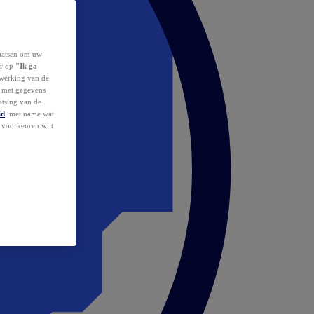
laatsen om uw
or op
"Ik ga
erwerking van de
d met gegevens
atsing van de
id
, met name wat
w voorkeuren wilt