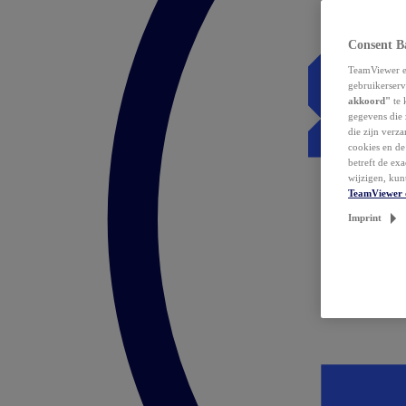
Consent B
TeamViewer en
gebruikerserv
akkoord"
te 
gegevens die 
die zijn verz
cookies en d
betreft de ex
wijzigen, kun
TeamViewer 
Imprint