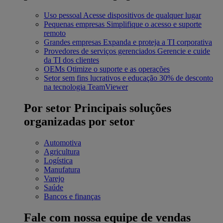
Uso pessoal
Acesse dispositivos de qualquer lugar
Pequenas empresas
Simplifique o acesso e suporte
remoto
Grandes empresas
Expanda e proteja a TI corporativa
Provedores de serviços gerenciados
Gerencie e cuide
da TI dos clientes
OEMs
Otimize o suporte e as operações
Setor sem fins lucrativos e educação
30% de desconto
na tecnologia TeamViewer
Por setor
Principais soluções
organizadas por setor
Automotiva
Agricultura
Logística
Manufatura
Varejo
Saúde
Bancos e finanças
Fale com nossa equipe de vendas