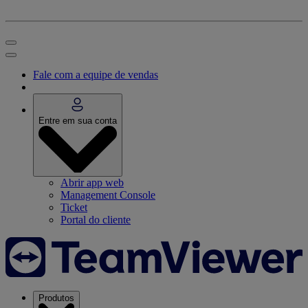
Fale com a equipe de vendas
Entre em sua conta
Abrir app web
Management Console
Ticket
Portal do cliente
Produtos