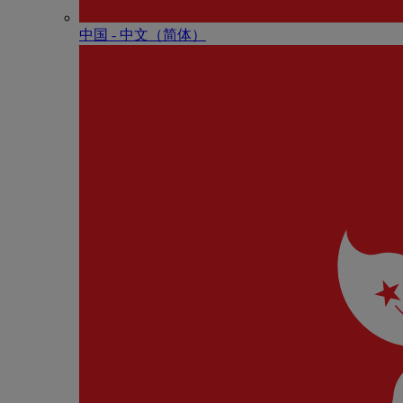
中国 - 中⽂（简体）