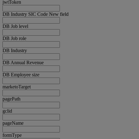
jwtToken
DB Industry SIC Code New field
DB Job level
DB Job role
DB Industry
DB Annual Revenue
DB Employee size
marketoTarget
pagePath
gclid
pageName
formType