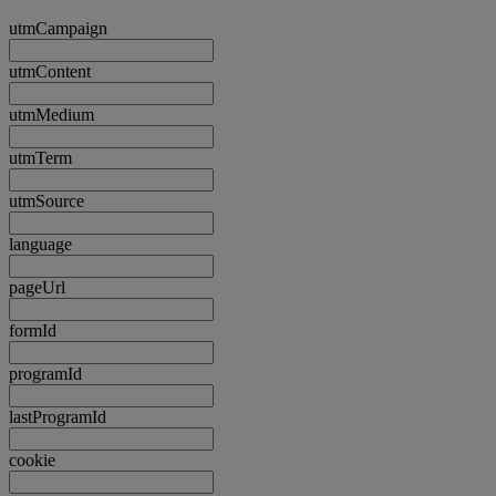
utmCampaign
utmContent
utmMedium
utmTerm
utmSource
language
pageUrl
formId
programId
lastProgramId
cookie