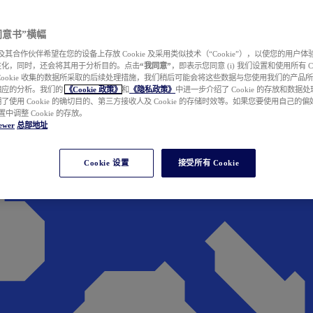
e 同意书”横幅
wer 及其合作伙伴希望在您的设备上存放 Cookie 及采用类似技术（“Cookie”），以使您的用
性化，同时，还会将其用于分析目的。点击
“我同意”
，即表示您同意 (i) 我们设置和使用所有 Cook
Cookie 收集的数据所采取的后续处理措施，我们稍后可能会将这些数据与您使用我们的产品
相应的分析。我们的
《Cookie 政策》
和
《隐私政策》
中进一步介绍了 Cookie 的存放和数据
了使用 Cookie 的确切目的、第三方接收人及 Cookie 的存储时效等。如果您要使用自己的
 设置中调整 Cookie 的存放。
ewer
总部地址
Cookie 设置
接受所有 Cookie