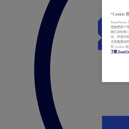
“Cooki
TeamVie
措施更具个
我们对利用 
合，并进行
尤其着重说明
在 Cookie
下载 TeamVi