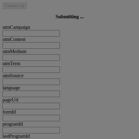
Contact us
Submitting ...
utmCampaign
utmContent
utmMedium
utmTerm
utmSource
language
pageUrl
formId
programId
lastProgramId