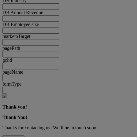
DB Industry
DB Annual Revenue
DB Employee size
marketoTarget
pagePath
gclid
pageName
formType
Thank you!
Thank You!
Thanks for contacting us! We´ll be in touch soon.