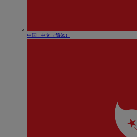
中国 - 中⽂（简体）