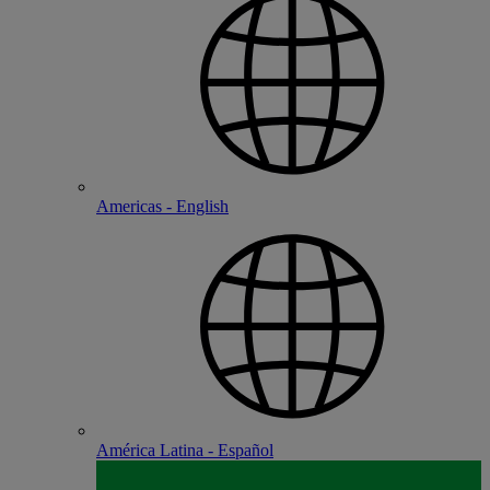
Americas - English
América Latina - Español