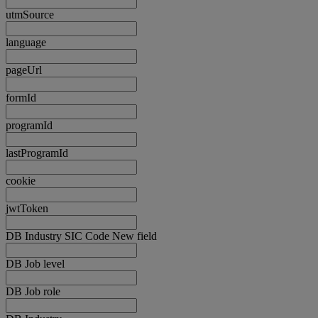
utmSource
language
pageUrl
formId
programId
lastProgramId
cookie
jwtToken
DB Industry SIC Code New field
DB Job level
DB Job role