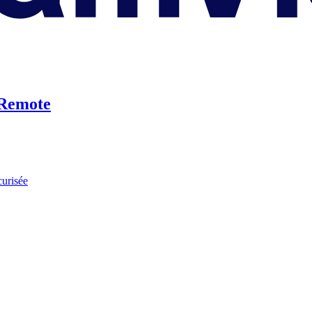
Remote
curisée