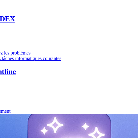
 DEX
vez les problèmes
 tâches informatiques courantes
tline
.
nement