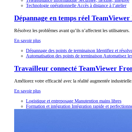
Téléassistance informatique
Sécurisée, flexible, intégrée
Technologie opérationnelle
Accès à distance à l’atelier
Dépannage en temps réel
TeamViewer
Résolvez les problèmes avant qu’ils n’affectent les utilisateurs.
En savoir plus
Dépannage des points de terminaison
Identifiez et résol
Automatisation des points de terminaison
Automatisez les
Travailleur connecté
TeamViewer Fron
Améliorez votre efficacité avec la réalité augmentée industrielle
En savoir plus
Logistique et entreposage
Manutention mains libres
Formation et intégration
Intégration rapide et perfection