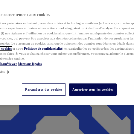
de consentement aux cookies
ses partenaires souhaitent placer des cookies et technologies similaires (« Cookie ») sur votre ap
votre expérience utilisateur et nos actions marketing, ainsi qu’à des fins d’analyse. En cliquant s
(i) nos réglages et l’utilisation de cookies ainsi que (ii) l’analyse subséquente des données collect
de cookies, qui peuvent être associées aux données collectées par l’utilisation de nos produits et le
sociées. Le placement de cookies, ainsi que le traitement des données sont décrits en détails dans
 cookies
et notre
Politique de confidentialité
, en particulier les objectifs précis, les destinataires t
es cookies. Si vous souhaitez choisir vous-même vos préférences, vous pouvez adapter le placem
mètres des cookies.
 TeamViewer
Mentions légales
ales
Paramètres des cookies
Autoriser tous les cookies