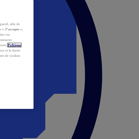
pareil, afin de
ur
« J’accepte »
,
ées via
s mesures
 notre
Politique
iers et la durée
ent de cookies