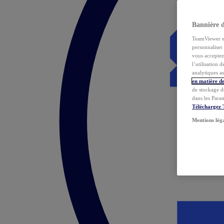
Bannière 
TeamViewer et 
personnaliser 
vous acceptez 
l’utilisation 
analytiques as
en matière de
de stockage d
dans les Para
Téléchargez
Mentions lég