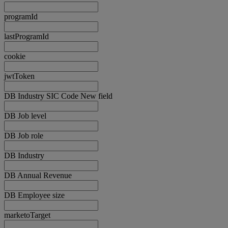
programId
lastProgramId
cookie
jwtToken
DB Industry SIC Code New field
DB Job level
DB Job role
DB Industry
DB Annual Revenue
DB Employee size
marketoTarget