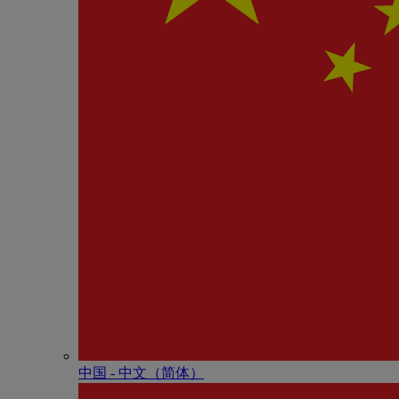
中国 - 中⽂（简体）