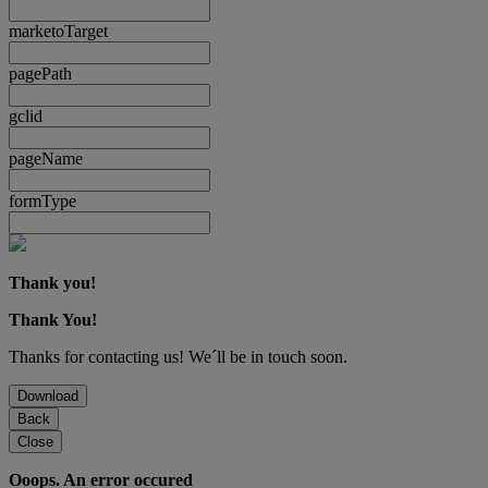
marketoTarget
pagePath
gclid
pageName
formType
Thank you!
Thank You!
Thanks for contacting us! We´ll be in touch soon.
Download
Back
Close
Ooops. An error occured