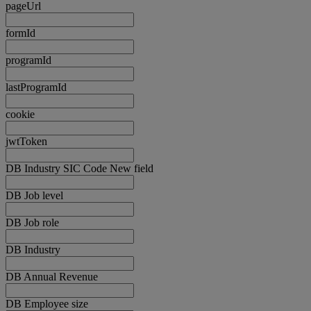
pageUrl
formId
programId
lastProgramId
cookie
jwtToken
DB Industry SIC Code New field
DB Job level
DB Job role
DB Industry
DB Annual Revenue
DB Employee size