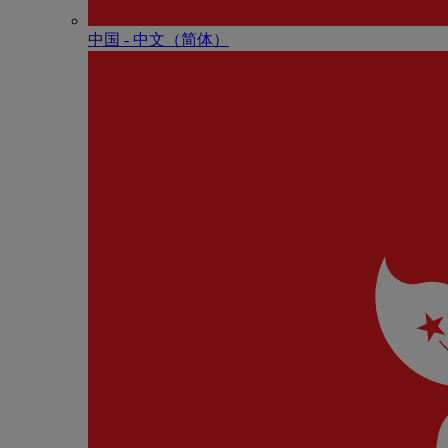
中国 - 中⽂（简体）