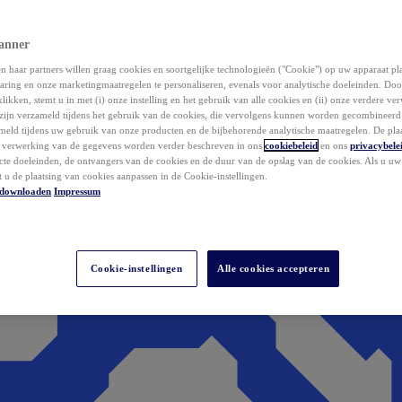
anner
 haar partners willen graag cookies en soortgelijke technologieën ("Cookie") op uw apparaat p
aring en onze marketingmaatregelen te personaliseren, evenals voor analytische doeleinden. Do
klikken, stemt u in met (i) onze instelling en het gebruik van alle cookies en (ii) onze verdere v
zijn verzameld tijdens het gebruik van de cookies, die vervolgens kunnen worden gecombineer
ameld tijdens uw gebruik van onze producten en de bijbehorende analytische maatregelen. De pla
e verwerking van de gegevens worden verder beschreven in ons
cookiebeleid
en ons
privacybele
acte doeleinden, de ontvangers van de cookies en de duur van de opslag van de cookies. Als u u
t u de plaatsing van cookies aanpassen in de Cookie-instellingen.
downloaden
Impressum
Cookie-instellingen
Alle cookies accepteren