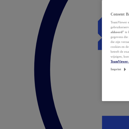
Consent B
TeamViewer en
gebruikerserv
akkoord"
te 
gegevens die 
die zijn verz
cookies en d
betreft de ex
wijzigen, kun
TeamViewer 
Imprint