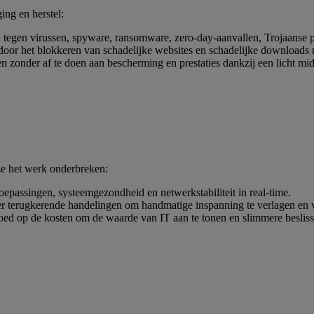
ng en herstel:
egen virussen, spyware, ransomware, zero-day-aanvallen, Trojaanse pa
 door het blokkeren van schadelijke websites en schadelijke download
n zonder af te doen aan bescherming en prestaties dankzij een licht mid
 ze het werk onderbreken:
toepassingen, systeemgezondheid en netwerkstabiliteit in real-time.
r terugkerende handelingen om handmatige inspanning te verlagen en vo
loed op de kosten om de waarde van IT aan te tonen en slimmere besliss