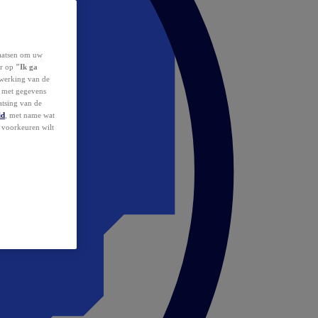
laatsen om uw
or op
"Ik ga
erwerking van de
d met gegevens
atsing van de
id
, met name wat
w voorkeuren wilt