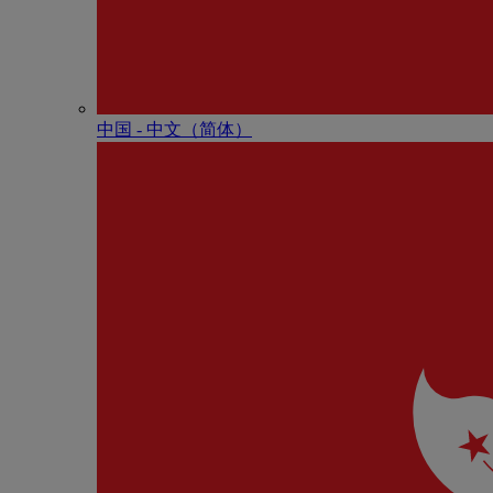
中国 - 中⽂（简体）