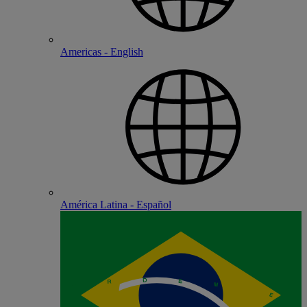
Americas - English
América Latina - Español