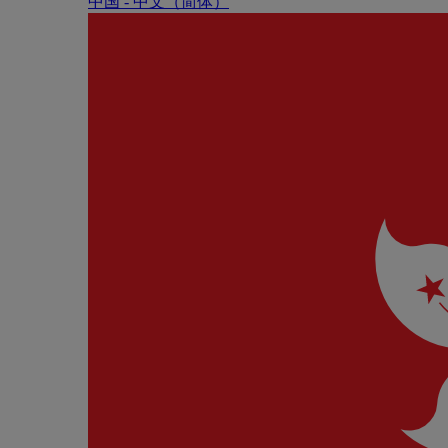
中国 - 中⽂（简体）