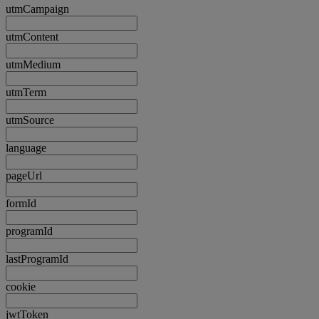
utmCampaign
utmContent
utmMedium
utmTerm
utmSource
language
pageUrl
formId
programId
lastProgramId
cookie
jwtToken