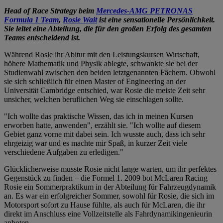
Head of Race Strategy beim
Mercedes-AMG PETRONAS
Formula 1 Team
,
Rosie Wait
ist eine sensationelle Persönlichkeit.
Sie leitet eine Abteilung, die für den großen Erfolg des gesamten
Teams entscheidend ist.
Während Rosie ihr Abitur mit den Leistungskursen Wirtschaft,
höhere Mathematik und Physik ablegte, schwankte sie bei der
Studienwahl zwischen den beiden letztgenannten Fächern. Obwohl
sie sich schließlich für einen Master of Engineering an der
Universität Cambridge entschied, war Rosie die meiste Zeit sehr
unsicher, welchen beruflichen Weg sie einschlagen sollte.
"Ich wollte das praktische Wissen, das ich in meinen Kursen
erworben hatte, anwenden", erzählt sie. "Ich wollte auf diesem
Gebiet ganz vorne mit dabei sein. Ich wusste auch, dass ich sehr
ehrgeizig war und es machte mir Spaß, in kurzer Zeit viele
verschiedene Aufgaben zu erledigen."
Glücklicherweise musste Rosie nicht lange warten, um ihr perfektes
Gegenstück zu finden – die Formel 1. 2009 bot McLaren Racing
Rosie ein Sommerpraktikum in der Abteilung für Fahrzeugdynamik
an. Es war ein erfolgreicher Sommer, sowohl für Rosie, die sich im
Motorsport sofort zu Hause fühlte, als auch für McLaren, die ihr
direkt im Anschluss eine Vollzeitstelle als Fahrdynamikingenieurin
anboten.