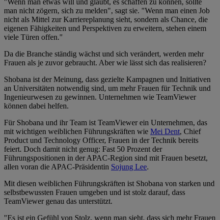
"Wenn man etwas will und glaubt, es schaffen zu können, sollte
man nicht zögern, sich zu melden", sagt sie. "Wenn man einen Job
nicht als Mittel zur Karriereplanung sieht, sondern als Chance, die
eigenen Fähigkeiten und Perspektiven zu erweitern, stehen einem
viele Türen offen."
Da die Branche ständig wächst und sich verändert, werden mehr
Frauen als je zuvor gebraucht. Aber wie lässt sich das realisieren?
Shobana ist der Meinung, dass gezielte Kampagnen und Initiativen
an Universitäten notwendig sind, um mehr Frauen für Technik und
Ingenieurwesen zu gewinnen. Unternehmen wie TeamViewer
können dabei helfen.
Für Shobana und ihr Team ist TeamViewer ein Unternehmen, das
mit wichtigen weiblichen Führungskräften wie
Mei Dent
, Chief
Product und Technology Officer, Frauen in der Technik bereits
feiert. Doch damit nicht genug: Fast 50 Prozent der
Führungspositionen in der APAC-Region sind mit Frauen besetzt,
allen voran die APAC-Präsidentin
Sojung Lee
.
Mit diesen weiblichen Führungskräften ist Shobana von starken und
selbstbewussten Frauen umgeben und ist stolz darauf, dass
TeamViewer genau das unterstützt.
"Es ist ein Gefühl von Stolz, wenn man sieht, dass sich mehr Frauen