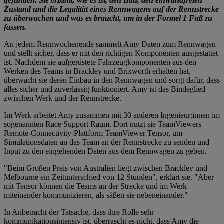
gefunden. Sie erzählt, wie es ist, den Bau, den einwandfreien
Zustand und die Legalität eines Rennwagens auf der Rennstrecke
zu überwachen und was es braucht, um in der Formel 1 Fuß zu
fassen.
An jedem Rennwochenende sammelt Amy Daten zum Rennwagen
und stellt sicher, dass er mit den richtigen Komponenten ausgestattet
ist. Nachdem sie aufgerüstete Fahrzeugkomponenten aus den
Werken des Teams in Brackley und Brixworth erhalten hat,
überwacht sie deren Einbau in den Rennwagen und sorgt dafür, dass
alles sicher und zuverlässig funktioniert. Amy ist das Bindeglied
zwischen Werk und der Rennstrecke.
Im Werk arbeitet Amy zusammen mit 30 anderen Ingenieur:innen im
sogenannten Race Support Raum. Dort nutzt sie TeamViewers
Remote-Connectivity-Plattform TeamViewer Tensor, um
Simulationsdaten an das Team an der Rennstrecke zu senden und
Input zu den eingehenden Daten aus dem Rennwagen zu geben.
"Beim Großen Preis von Australien liegt zwischen Brackley und
Melbourne ein Zeitunterschied von 12 Stunden", erklärt sie. "Aber
mit Tensor können die Teams an der Strecke und im Werk
miteinander kommunizieren, als säßen sie nebeneinander."
In Anbetracht der Tatsache, dass ihre Rolle sehr
kommunikationsintensiv ist, überrascht es nicht, dass Amy die