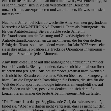
ein so breites Feld. Wenn man noch nicht weiß, was einem liegt, ist
es sehr hilfreich, sich in vielen verschiedenen Bereichen
umzuschauen, auszuprobieren und zu erkennen, für was man sich
interessiert."
Nach drei Jahren bei Ricardo wechselte Amy zum neu gegründeten
Mercedes AMG-PETRONAS Formel 1 Team als Prüfingenieurin
für den Antriebsstrang. Sie verbrachte sechs Jahre im
Prüfstandsteam, um die Leistung und Zuverlässigkeit der
Antriebsstrangkomponenten zu maximieren, die für den großen
Erfolg des Teams so entscheidend waren. Im Jahr 2022 wechselte
sie in ihre aktuelle Position als Trackside Operations Ingenieurin –
und genießt seitdem jeden Moment.
Amy führt diese Liebe auf ihre anfängliche Enttäuschung mit der
Formel 1 zurück. Sie argumentiert, dass sie nicht einmal von ihrer
früheren und jetzigen Rolle bei Mercedes gewusst hätte, wenn sie
sich nicht bei Ricardo ein breiteres Wissen über Technik angeeignet
hätte. Auf die Frage nach Ratschlägen für Frauen, die sich für die
Welt der Motorsport-Technologie interessieren, empfiehlt sie, auf
dem Boden zu bleiben, positiv zu denken und sich darauf zu
konzentrieren, immer die beste Arbeit im eigenen Job zu leisten.
"Die Formel 1 ist das große, glänzende Ziel, das wir anstreben",
findet sie. "Aber wir dürfen nicht vergessen, dass es nicht nur den
einen Weg gibt, im Motorsport mitzuspielen. Konzentriere dich