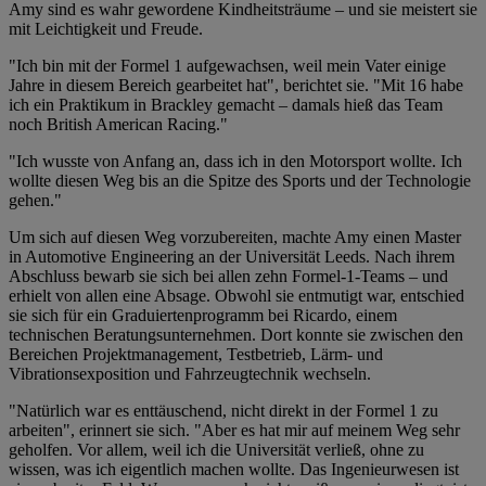
Amy sind es wahr gewordene Kindheitsträume – und sie meistert sie
mit Leichtigkeit und Freude.
"Ich bin mit der Formel 1 aufgewachsen, weil mein Vater einige
Jahre in diesem Bereich gearbeitet hat", berichtet sie. "Mit 16 habe
ich ein Praktikum in Brackley gemacht – damals hieß das Team
noch British American Racing."
"Ich wusste von Anfang an, dass ich in den Motorsport wollte. Ich
wollte diesen Weg bis an die Spitze des Sports und der Technologie
gehen."
Um sich auf diesen Weg vorzubereiten, machte Amy einen Master
in Automotive Engineering an der Universität Leeds. Nach ihrem
Abschluss bewarb sie sich bei allen zehn Formel-1-Teams – und
erhielt von allen eine Absage. Obwohl sie entmutigt war, entschied
sie sich für ein Graduiertenprogramm bei Ricardo, einem
technischen Beratungsunternehmen. Dort konnte sie zwischen den
Bereichen Projektmanagement, Testbetrieb, Lärm- und
Vibrationsexposition und Fahrzeugtechnik wechseln.
"Natürlich war es enttäuschend, nicht direkt in der Formel 1 zu
arbeiten", erinnert sie sich. "Aber es hat mir auf meinem Weg sehr
geholfen. Vor allem, weil ich die Universität verließ, ohne zu
wissen, was ich eigentlich machen wollte. Das Ingenieurwesen ist