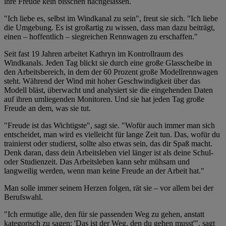
ihre Freude kein bisschen nachgelassen.
"Ich liebe es, selbst im Windkanal zu sein", freut sie sich. "Ich liebe
die Umgebung. Es ist großartig zu wissen, dass man dazu beiträgt,
einen – hoffentlich – siegreichen Rennwagen zu erschaffen."
Seit fast 19 Jahren arbeitet Kathryn im Kontrollraum des
Windkanals. Jeden Tag blickt sie durch eine große Glasscheibe in
den Arbeitsbereich, in dem der 60 Prozent große Modellrennwagen
steht. Während der Wind mit hoher Geschwindigkeit über das
Modell bläst, überwacht und analysiert sie die eingehenden Daten
auf ihren umliegenden Monitoren. Und sie hat jeden Tag große
Freude an dem, was sie tut.
"Freude ist das Wichtigste", sagt sie. "Wofür auch immer man sich
entscheidet, man wird es vielleicht für lange Zeit tun. Das, wofür du
trainierst oder studierst, sollte also etwas sein, das dir Spaß macht.
Denk daran, dass dein Arbeitsleben viel länger ist als deine Schul-
oder Studienzeit. Das Arbeitsleben kann sehr mühsam und
langweilig werden, wenn man keine Freude an der Arbeit hat."
Man solle immer seinem Herzen folgen, rät sie – vor allem bei der
Berufswahl.
"Ich ermutige alle, den für sie passenden Weg zu gehen, anstatt
kategorisch zu sagen: 'Das ist der Weg, den du gehen musst'", sagt