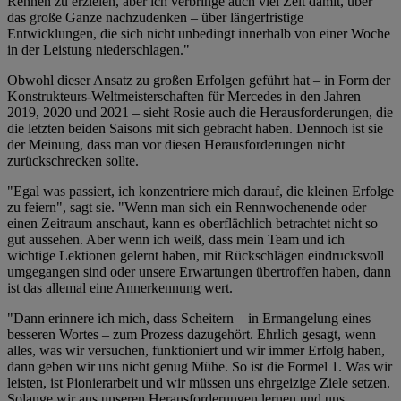
Rennen zu erzielen, aber ich verbringe auch viel Zeit damit, über
das große Ganze nachzudenken – über längerfristige
Entwicklungen, die sich nicht unbedingt innerhalb von einer Woche
in der Leistung niederschlagen."
Obwohl dieser Ansatz zu großen Erfolgen geführt hat – in Form der
Konstrukteurs-Weltmeisterschaften für Mercedes in den Jahren
2019, 2020 und 2021 – sieht Rosie auch die Herausforderungen, die
die letzten beiden Saisons mit sich gebracht haben. Dennoch ist sie
der Meinung, dass man vor diesen Herausforderungen nicht
zurückschrecken sollte.
"Egal was passiert, ich konzentriere mich darauf, die kleinen Erfolge
zu feiern", sagt sie. "Wenn man sich ein Rennwochenende oder
einen Zeitraum anschaut, kann es oberflächlich betrachtet nicht so
gut aussehen. Aber wenn ich weiß, dass mein Team und ich
wichtige Lektionen gelernt haben, mit Rückschlägen eindrucksvoll
umgegangen sind oder unsere Erwartungen übertroffen haben, dann
ist das allemal eine Annerkennung wert.
"Dann erinnere ich mich, dass Scheitern – in Ermangelung eines
besseren Wortes – zum Prozess dazugehört. Ehrlich gesagt, wenn
alles, was wir versuchen, funktioniert und wir immer Erfolg haben,
dann geben wir uns nicht genug Mühe. So ist die Formel 1. Was wir
leisten, ist Pionierarbeit und wir müssen uns ehrgeizige Ziele setzen.
Solange wir aus unseren Herausforderungen lernen und uns