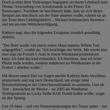
Doch in einer ihrer Vorlesungen begegnete sie einem Lehrbuch zum
Thema 'Anwendung von Aerodynamik in der Praxis: Ein
Rennwagen'. ‌Nachdem sie beschlossen hatte, dass sie sich dieses
Beispiel aus dem Buch aus der Nähe ansehen wollte, schrieb sie an
das Team ihres Lieblingsfahrers – Michael Schumachers Benetton –
und bat um eine Werksbesichtigung.
Kathryn sagt, dass die folgenden Ereignisse ziemlich geradlinig
abliefen.
"Der Brief wurde von einem netten Mann namens Willem Toet
aufgegriffen", erzählt sie. "Ich besichtigte das Werk. Mir wurde klar,
dass man ein Formel-1-Auto in einem Windkanal positionieren
kann. Ich fand das total erstaunlich. Ich beschloss, dass ich keine
Pilotin mehr werden, sondern stattdessen an Windkanälen in der
Formel 1 arbeiten wollte."
Mit diesem neuen Ziel vor Augen machte Kathryn ihren Abschluss,
promovierte und zog nach Deutschland, um einige Jahre
Berufserfahrung in der Umweltaerodynamik zu sammeln. Und als
Toet – inzwischen ihr Mentor – sie 2005 als Windkanal-
Testingenieurin zu Lucky Strike BAR Honda hollen wollte, wagte
sie den Sprung.
Fast 19 Jahre – und vier Namensänderungen des Teams später – hat