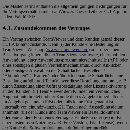
Die Master Terms enthalten die allgemein gültigen Bedingungen für
Ihr Vertragsverhältnis mit TeamViewer. Dieser Teil der EULA gilt in
jedem Fall für Sie.
A.1. Zustandekommen des Vertrages
Ein Vertrag zwischen TeamViewer und dem Kunden gemäß dieser
EULA kommt zustande, wenn (i) der Kunde eine Bestellung im
TeamViewer-Webshop (
www.teamviewer.com
) oder über einen
Bestellvorgang innerhalb der TeamViewer-Software, einer mobilen
Anwendung, einer Anwendungsprogrammierschnittstelle (API) oder
eines sonstigen digitalen Vertriebsmechanismus, durch Anklicken
oder sonstiges Auswählen der Schaltfläche "Bestellen" /
"Abonnieren" / "Kaufen" oder ähnlich benannte Schaltfläche eine
Bestellung aufgibt und TeamViewer diese Bestellung annimmt, z. B.
durch Zusendung einer Auftragsbestätigung oder Lizenzaktivierung
an den Kunden; (ii) TeamViewer dem Kunden ein verbindliches
Angebot unterbreitet und der Kunde dieses Angebot innerhalb der
im Angebot genannten Frist oder, falls keine Frist genannt ist,
innerhalb von einundzwanzig (21) Tagen nach Ausstellungsdatum
annimmt; (iii) der Kunde und TeamViewer ein Bestelldokument
oder eine andere Form eines Vertrags abschließen oder (iv) im Fall
einer kostenlosen Nutzung (z. B. Free Version, Trial License), wenn
der Kunde die Software (wie unten definiert) herunterlädt.