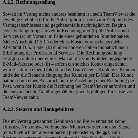
A.2.2. Rechnungsstellung
Soweit im Vertrag nichts anderes bestimmt ist, stellt TeamViewer die
jeweilige Gebühr (i) für die Subscription Lizenz zum Zeitpunkt des
Vertragsabschlusses und gegebenenfalls nachträglich zu Beginn
jeder Verlängerungslaufzeit in Rechnung und (ii) für Professional
Services (a) im Voraus im Falle eines gebündelten Stundenpakets
(siehe Abschnitt D.5.1.) oder eines Kostenvoranschlags (siehe
Abschnitt D.5.3) oder (b) in allen anderen Fällen monatlich nach
Erbringung der Professional Services. Die Rechnungsstellung
erfolgt (i) online über eine E-Mail an die vom Kunden angegebene
E-Mail-Adresse oder (ii) – sofern ein solches Konto eingerichtet
wurde – durch einen Upload in das TeamViewer Konto des Kunden
und/oder die Benachrichtigung des Kunden per E-Mail. Der Kunde
hat nur dann einen Anspruch auf die Zustellung einer Rechnung per
Post, wenn der Kunde die Rechnung bei TeamViewer anfordert und
die entsprechende Gebühr gemäß der jeweils gültigen Preisliste von
TeamViewer zahlt.
A.2.3. Steuern und Bankgebühren
Die im Vertrag genannten Gebühren und Preise enthalten keine
Umsatz-, Nutzungs-, Verbrauchs-, Mehrwert- oder sonstige Steuer
(einschließlich der anwendbaren Quellensteuer, die ggf. zum
Rechnungsbetrag hinzugerechnet wird). Der Kunde ist für die