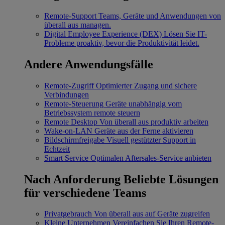
Remote-Support
Teams, Geräte und Anwendungen von
überall aus managen.
Digital Employee Experience (DEX)
Lösen Sie IT-
Probleme proaktiv, bevor die Produktivität leidet.
Andere Anwendungsfälle
Remote-Zugriff
Optimierter Zugang und sichere
Verbindungen
Remote-Steuerung
Geräte unabhängig vom
Betriebssystem remote steuern
Remote Desktop
Von überall aus produktiv arbeiten
Wake-on-LAN
Geräte aus der Ferne aktivieren
Bildschirmfreigabe
Visuell gestützter Support in
Echtzeit
Smart Service
Optimalen Aftersales-Service anbieten
Nach Anforderung
Beliebte Lösungen
für verschiedene Teams
Privatgebrauch
Von überall aus auf Geräte zugreifen
Kleine Unternehmen
Vereinfachen Sie Ihren Remote-