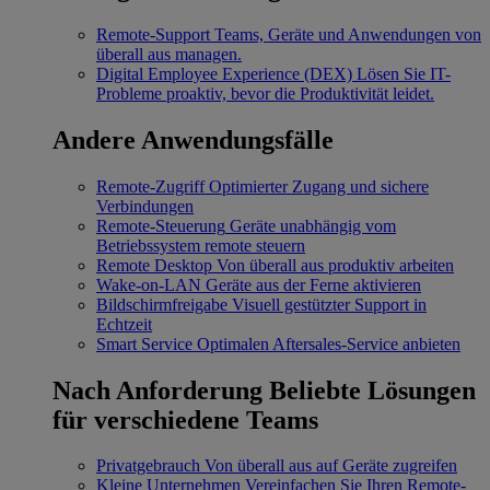
Remote-Support
Teams, Geräte und Anwendungen von
überall aus managen.
Digital Employee Experience (DEX)
Lösen Sie IT-
Probleme proaktiv, bevor die Produktivität leidet.
Andere Anwendungsfälle
Remote-Zugriff
Optimierter Zugang und sichere
Verbindungen
Remote-Steuerung
Geräte unabhängig vom
Betriebssystem remote steuern
Remote Desktop
Von überall aus produktiv arbeiten
Wake-on-LAN
Geräte aus der Ferne aktivieren
Bildschirmfreigabe
Visuell gestützter Support in
Echtzeit
Smart Service
Optimalen Aftersales-Service anbieten
Nach Anforderung
Beliebte Lösungen
für verschiedene Teams
Privatgebrauch
Von überall aus auf Geräte zugreifen
Kleine Unternehmen
Vereinfachen Sie Ihren Remote-