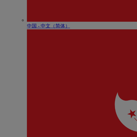
中国 - 中⽂（简体）