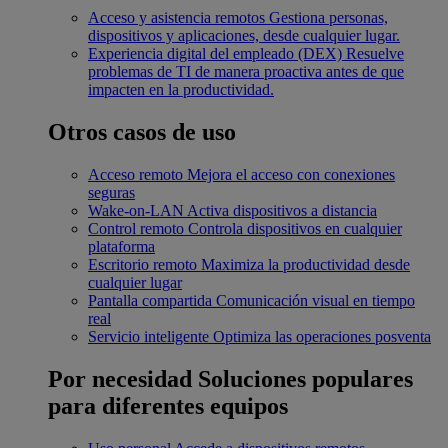
Acceso y asistencia remotos
Gestiona personas,
dispositivos y aplicaciones, desde cualquier lugar.
Experiencia digital del empleado (DEX)
Resuelve
problemas de TI de manera proactiva antes de que
impacten en la productividad.
Otros casos de uso
Acceso remoto
Mejora el acceso con conexiones
seguras
Wake-on-LAN
Activa dispositivos a distancia
Control remoto
Controla dispositivos en cualquier
plataforma
Escritorio remoto
Maximiza la productividad desde
cualquier lugar
Pantalla compartida
Comunicación visual en tiempo
real
Servicio inteligente
Optimiza las operaciones posventa
Por necesidad
Soluciones populares
para diferentes equipos