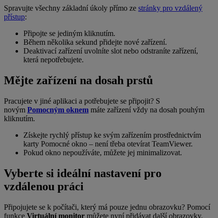
Spravujte všechny základní úkoly přímo ze
stránky pro vzdálený
přístup
:
Připojte se jediným kliknutím.
Během několika sekund přidejte nové zařízení.
Deaktivací zařízení uvolníte slot nebo odstraníte zařízení,
která nepotřebujete.
Mějte zařízení na dosah prstů
Pracujete v jiné aplikaci a potřebujete se připojit? S
novým
Pomocným oknem
máte zařízení vždy na dosah pouhým
kliknutím.
Získejte rychlý přístup ke svým zařízením prostřednictvím
karty Pomocné okno – není třeba otevírat TeamViewer.
Pokud okno nepoužíváte, můžete jej minimalizovat.
Vyberte si ideální nastavení pro
vzdálenou práci
Připojujete se k počítači, který má pouze jednu obrazovku? Pomocí
funkce
Virtuální monitor
můžete nyní přidávat další obrazovky.