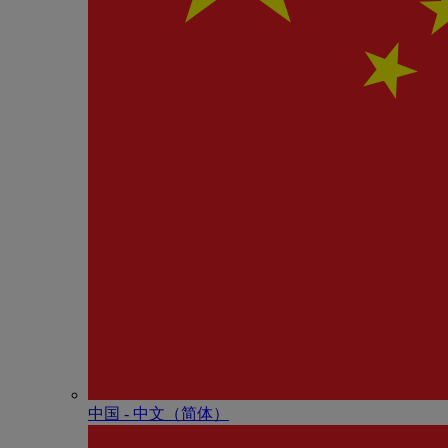
中国 - 中⽂（简体）