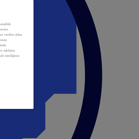
analitik
erine
ız verileri daha
 onay
inde
rez saklama
nde istediğiniz