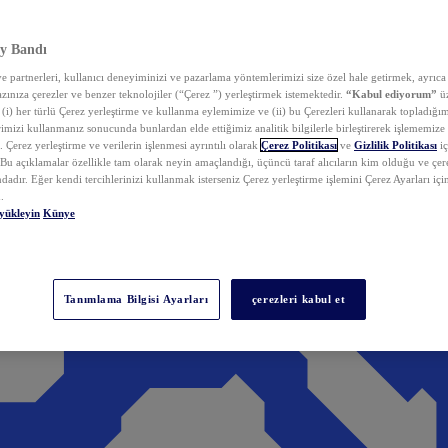
y Bandı
 partnerleri, kullanıcı deneyiminizi ve pazarlama yöntemlerimizi size özel hale getirmek, ayrıca 
zınıza çerezler ve benzer teknolojiler (“Çerez ”) yerleştirmek istemektedir.
“Kabul ediyorum”
üz
 (i) her türlü Çerez yerleştirme ve kullanma eylemimize ve (ii) bu Çerezleri kullanarak topladığım
rimizi kullanmanız sonucunda bunlardan elde ettiğimiz analitik bilgilerle birleştirerek işlememize
 Çerez yerleştirme ve verilerin işlenmesi ayrıntılı olarak
Çerez Politikası
ve
Gizlilik Politikası
iç
. Bu açıklamalar özellikle tam olarak neyin amaçlandığı, üçüncü taraf alıcıların kim olduğu ve çe
dadır. Eğer kendi tercihlerinizi kullanmak isterseniz Çerez yerleştirme işlemini Çerez Ayarları içi
.
yükleyin
Künye
Tanımlama Bilgisi Ayarları
çerezleri kabul et