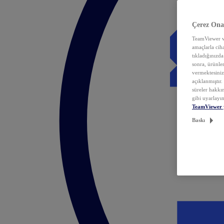
Çerez Ona
TeamViewer ve
amaçlarla ciha
tıkladığınızda
sonra, ürünle
vermektesiniz.
açıklanmıştır
süreler hakkın
gibi uyarlayın
TeamViewer 
Baskı