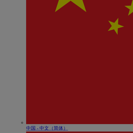
中国 - 中⽂（简体）