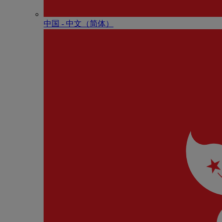
中国 - 中⽂（简体）