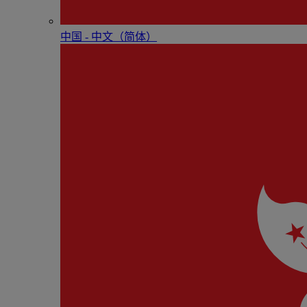
中国 - 中⽂（简体）