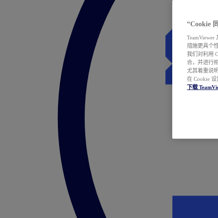
“Cooki
TeamVie
措施更具个
我们对利用 
合，并进行
尤其着重说明
在 Cookie
下载 TeamVi