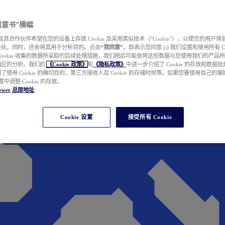
e 同意书”横幅
wer 及其合作伙伴希望在您的设备上存放 Cookie 及采用类似技术（“Cookie”），以使您的用
性化，同时，还会将其用于分析目的。点击
“我同意”
，即表示您同意 (i) 我们设置和使用所有 Cook
Cookie 收集的数据所采取的后续处理措施，我们稍后可能会将这些数据与您使用我们的产品
相应的分析。我们的
《Cookie 政策》
和
《隐私政策》
中进一步介绍了 Cookie 的存放和数据
了使用 Cookie 的确切目的、第三方接收人及 Cookie 的存储时效等。如果您要使用自己的
 设置中调整 Cookie 的存放。
ewer
总部地址
Cookie 设置
接受所有 Cookie