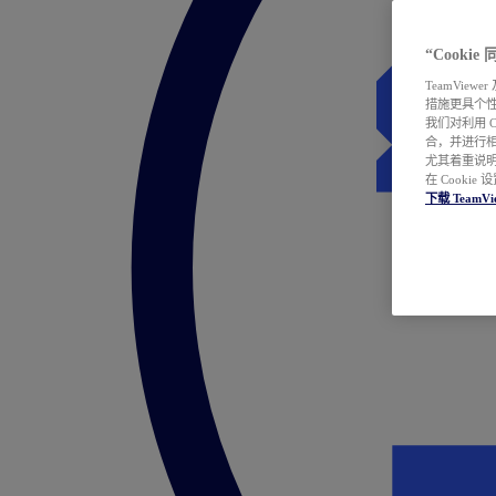
“Cooki
TeamVie
措施更具个
我们对利用 
合，并进行
尤其着重说明
在 Cookie
下载 TeamVi