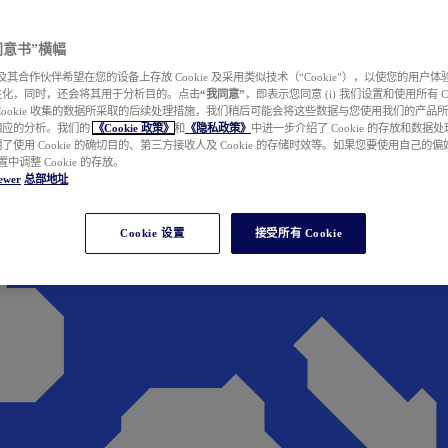
e 同意书”横幅
wer 及其合作伙伴希望在您的设备上存放 Cookie 及采用类似技术（“Cookie”），以使您的用
性化，同时，还会将其用于分析目的。点击
“我同意”
，即表示您同意 (i) 我们设置和使用所有 Cook
Cookie 收集的数据所采取的后续处理措施，我们稍后可能会将这些数据与您使用我们的产品
相应的分析。我们的
《Cookie 政策》
和
《隐私政策》
中进一步介绍了 Cookie 的存放和数据
了使用 Cookie 的确切目的、第三方接收人及 Cookie 的存储时效等。如果您要使用自己的
 设置中调整 Cookie 的存放。
ewer
总部地址
Cookie 设置
接受所有 Cookie